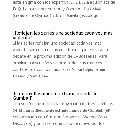
este enigma con los expertos 𝐀𝐥𝐛𝐚 𝐋𝐮𝐜𝐢́a ((guionista de
FoQ, La nueva generación y Olympo), 𝐈𝐛𝐚𝐢 𝐀𝐛𝐚𝐝
(creador de Olympo) y 𝐉𝐚𝐯𝐢𝐞𝐫 𝐑𝐮𝐞𝐝𝐚 (psicólogo,...
¿Reflejan las series una sociedad cada vez más
violenta?
Si las series reflejan una sociedad cada vez más
violenta será otra de las cuestiones que entrarán a
debate en la próxima edición de LABdeseries. Para
ampliar la discusión y valorar todos sus matices
contaremos con los guionistas 𝐍𝐚𝐭𝐱𝐨 𝐋𝐨́𝐩𝐞𝐳, 𝐀𝐧𝐧𝐚
𝐂𝐚𝐬𝐚𝐝𝐨 y 𝐒𝐚𝐫𝐚 𝐂𝐚𝐧𝐨....
‘El maravillosamente extraño mundo de
Gumball’
Una sesión que incluirá la proyección de tres capítulos
de 𝐄𝐥 𝐦𝐚𝐫𝐚𝐯𝐢𝐥𝐥𝐨𝐬𝐚𝐦𝐞𝐧𝐭𝐞 𝐞𝐱𝐭𝐫𝐚𝐧̃𝐨 𝐦𝐮𝐧𝐝𝐨 𝐝𝐞 𝐆𝐮𝐦𝐛𝐚𝐥𝐥 (en
colaboración con Cartoon Network – Warner Bros.
Discovery) y un taller conducido de nuevo por los