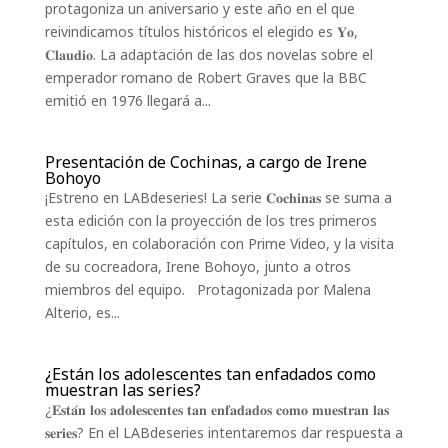
protagoniza un aniversario y este año en el que
reivindicamos títulos históricos el elegido es 𝐘𝐨,
𝐂𝐥𝐚𝐮𝐝𝐢𝐨. La adaptación de las dos novelas sobre el
emperador romano de Robert Graves que la BBC
emitió en 1976 llegará a...
Presentación de Cochinas, a cargo de Irene
Bohoyo
¡Estreno en LABdeseries! La serie 𝐂𝐨𝐜𝐡𝐢𝐧𝐚𝐬 se suma a
esta edición con la proyección de los tres primeros
capítulos, en colaboración con Prime Video, y la visita
de su cocreadora, Irene Bohoyo, junto a otros
miembros del equipo. Protagonizada por Malena
Alterio, es...
¿Están los adolescentes tan enfadados como
muestran las series?
¿𝐄𝐬𝐭𝐚́𝐧 𝐥𝐨𝐬 𝐚𝐝𝐨𝐥𝐞𝐬𝐜𝐞𝐧𝐭𝐞𝐬 𝐭𝐚𝐧 𝐞𝐧𝐟𝐚𝐝𝐚𝐝𝐨𝐬 𝐜𝐨𝐦𝐨 𝐦𝐮𝐞𝐬𝐭𝐫𝐚𝐧 𝐥𝐚𝐬
𝐬𝐞𝐫𝐢𝐞𝐬? En el LABdeseries intentaremos dar respuesta a