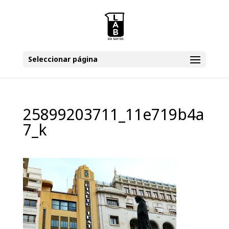
Seleccionar página
25899203711_11e719b4a
7_k