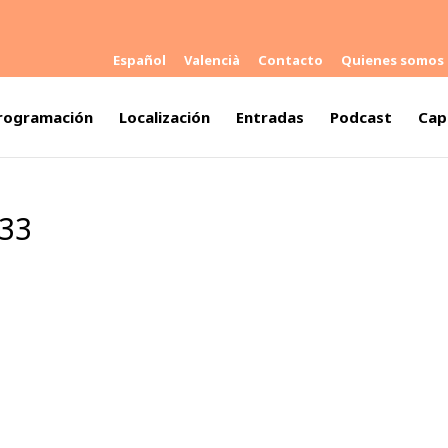
Español
Valencià
Contacto
Quienes somos
rogramación
Localización
Entradas
Podcast
Cap
733