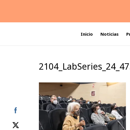
Inicio
Noticias
P
2104_LabSeries_24_4