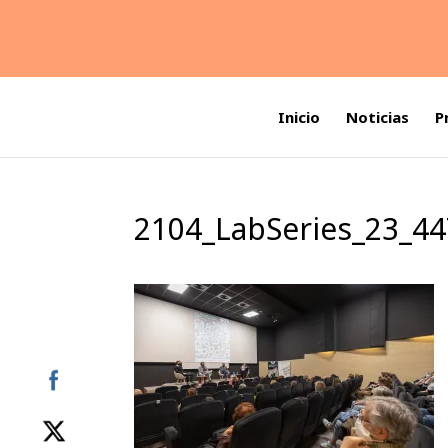
Inicio
Noticias
P
2104_LabSeries_23_4