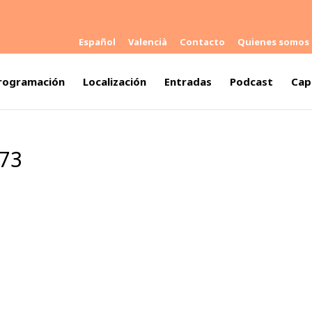
Español
Valencià
Contacto
Quienes somos
rogramación
Localización
Entradas
Podcast
Cap
473