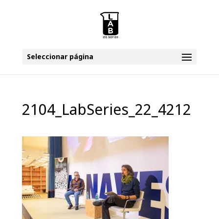
Seleccionar página
2104_LabSeries_22_4212