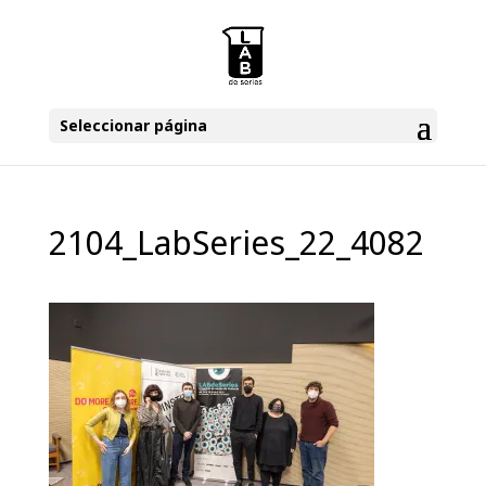
Seleccionar página
2104_LabSeries_22_4082