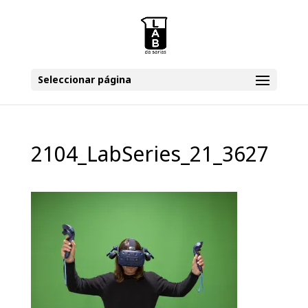
Seleccionar página
2104_LabSeries_21_3627