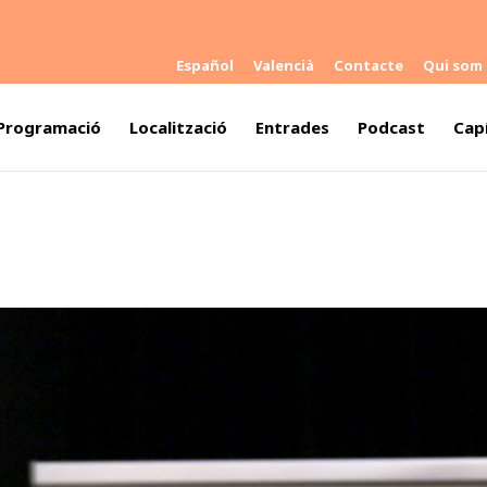
Español
Valencià
Contacte
Qui som
Programació
Localització
Entrades
Podcast
Capí