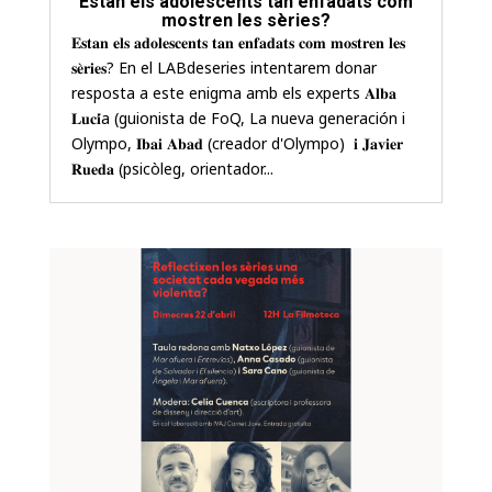
Estan els adolescents tan enfadats com
mostren les sèries?
𝐄𝐬𝐭𝐚𝐧 𝐞𝐥𝐬 𝐚𝐝𝐨𝐥𝐞𝐬𝐜𝐞𝐧𝐭𝐬 𝐭𝐚𝐧 𝐞𝐧𝐟𝐚𝐝𝐚𝐭𝐬 𝐜𝐨𝐦 𝐦𝐨𝐬𝐭𝐫𝐞𝐧 𝐥𝐞𝐬
𝐬𝐞̀𝐫𝐢𝐞𝐬? En el LABdeseries intentarem donar
resposta a este enigma amb els experts 𝐀𝐥𝐛𝐚
𝐋𝐮𝐜𝐢́a (guionista de FoQ, La nueva generación i
Olympo, 𝐈𝐛𝐚𝐢 𝐀𝐛𝐚𝐝 (creador d'Olympo) 𝐢 𝐉𝐚𝐯𝐢𝐞𝐫
𝐑𝐮𝐞𝐝𝐚 (psicòleg, orientador...