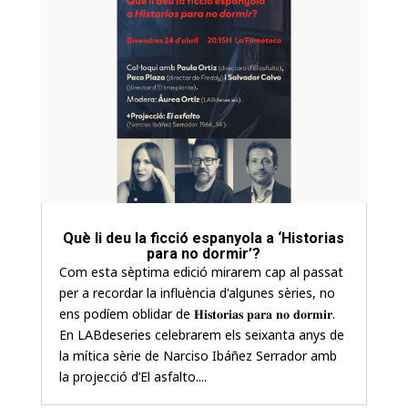
Què li deu la ficció espanyola a ‘Historias
para no dormir’?
Com esta sèptima edició mirarem cap al passat
per a recordar la influència d'algunes sèries, no
ens podíem oblidar de 𝐇𝐢𝐬𝐭𝐨𝐫𝐢𝐚𝐬 𝐩𝐚𝐫𝐚 𝐧𝐨 𝐝𝐨𝐫𝐦𝐢𝐫.
En LABdeseries celebrarem els seixanta anys de
la mítica sèrie de Narciso Ibáñez Serrador amb
la projecció d’El asfalto....