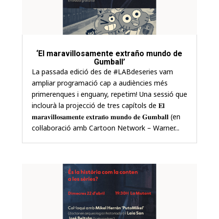
‘El maravillosamente extraño mundo de
Gumball’
La passada edició des de #LABdeseries vam
ampliar programació cap a audiències més
primerenques i enguany, repetim! Una sessió que
inclourà la projecció de tres capítols de 𝐄𝐥
𝐦𝐚𝐫𝐚𝐯𝐢𝐥𝐥𝐨𝐬𝐚𝐦𝐞𝐧𝐭𝐞 𝐞𝐱𝐭𝐫𝐚𝐧̃𝐨 𝐦𝐮𝐧𝐝𝐨 𝐝𝐞 𝐆𝐮𝐦𝐛𝐚𝐥𝐥 (en
col·laboració amb Cartoon Network – Warner...