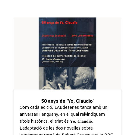
50 anys de ‘Yo, Claudio’
Com cada edició, LABdeseries tanca amb un
aniversari i enguany, en el qual reivindiquem
títols històrics, el triat és 𝐘𝐨, 𝐂𝐥𝐚𝐮𝐝𝐢𝐨.
L'adaptació de les dos novel·les sobre
l'emperador romà de Robert Graves que la BBC